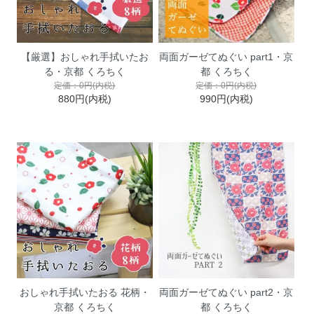
【厳選】おしゃれ手拭いたお
両面ガーゼてぬぐい part1・京
る・京都 くろちく
都 くろちく
定価：0円(内税)
定価：0円(内税)
880円(内税)
990円(内税)
おしゃれ手拭いたおる 花柄・
両面ガーゼてぬぐい part2・京
京都 くろちく
都 くろちく