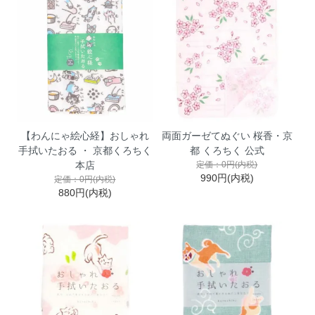
【わんにゃ絵心経】おしゃれ
両面ガーゼてぬぐい 桜香・京
手拭いたおる ・ 京都くろちく
都 くろちく 公式
本店
定価：0円(内税)
990円(内税)
定価：0円(内税)
880円(内税)