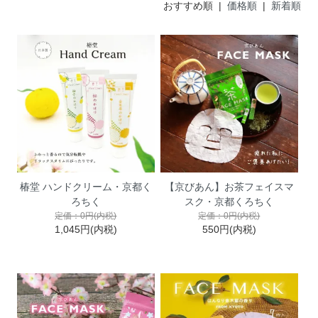
おすすめ順 |
価格順
|
新着順
椿堂 ハンドクリーム・京都く
【京びあん】お茶フェイスマ
ろちく
スク・京都くろちく
定価：0円(内税)
定価：0円(内税)
1,045円(内税)
550円(内税)