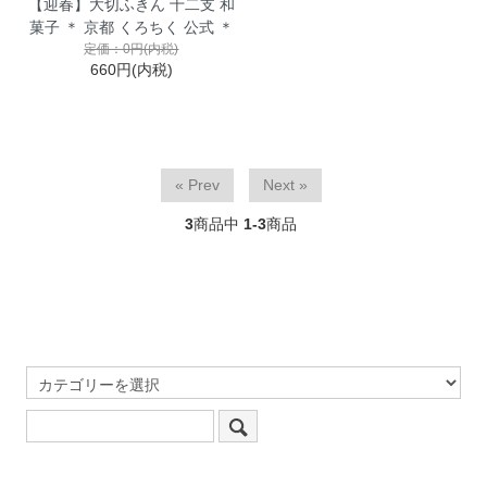
【迎春】大切ふきん 十二支 和
菓子 ＊ 京都 くろちく 公式 ＊
定価：0円(内税)
660円(内税)
« Prev
Next »
3
商品中
1-3
商品