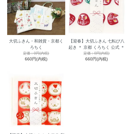
大切ふきん・和雑貨・京都く
【迎春】大切ふきん 七転び八
ろちく
起き ＊ 京都 くろちく 公式 ＊
定価：0円(内税)
定価：0円(内税)
660円(内税)
660円(内税)