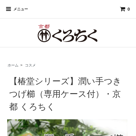
0
メニュー
ホーム
>
コスメ
【椿堂シリーズ】潤い手つき
つげ櫛（専用ケース付）・京
都 くろちく