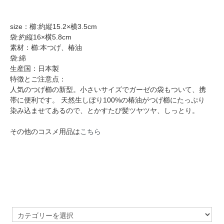
size：櫛:約縦15.2×横3.5cm
袋:約縦16×横5.8cm
素材：櫛:本つげ、椿油
袋:綿
生産国：日本製
特徴とご注意点：
人気のつげ櫛の新型。小さいサイズでガーゼの袋もついて、携
帯に便利です。 天然生しぼり100%の椿油がつげ櫛にたっぷり
染み込ませてあるので、とかすたび髪ツヤツヤ、しっとり。
その他のコスメ用品は
こちら